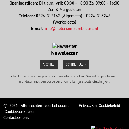
Openingstijden:
Di t.e.m. Vrij: 08:30 - 18:00 Za: 09:00 - 16:00
Zon & Ma gesloten
Telefoon:
0226-312162 (Algemeen) - 0226-315248
(Werkplaats)
E-mail:
info@motorcentrumbruurs.nl
Newsletter
ARCHIEF
SCHRIJF JE IN
Schrijf je in en ontvang de meest recente promoties. We zullen je informatie
niet delen met een derde partij en je kan je steeds uitschrijven.
© 2026. Alle rechten voorbehouden.
|
Privacy-en Cookiebeleid
|
Cookievoorkeuren
Contacteer ons