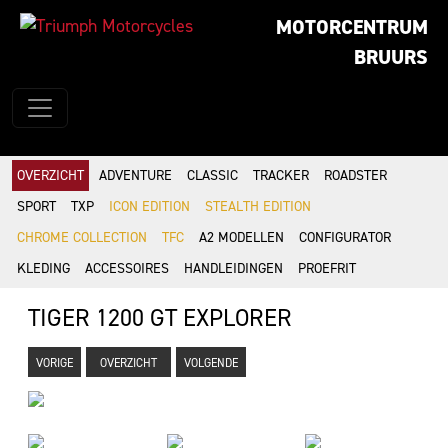
MOTORCENTRUM
BRUURS
OVERZICHT
ADVENTURE
CLASSIC
TRACKER
ROADSTER
SPORT
TXP
ICON EDITION
STEALTH EDITION
CHROME COLLECTION
TFC
A2 MODELLEN
CONFIGURATOR
KLEDING
ACCESSOIRES
HANDLEIDINGEN
PROEFRIT
TIGER 1200 GT EXPLORER
VORIGE
OVERZICHT
VOLGENDE