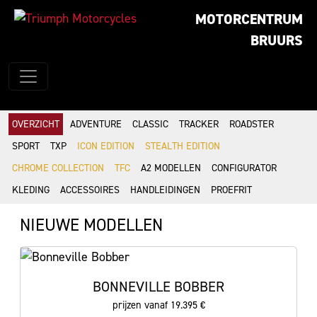
MOTORCENTRUM
BRUURS
OVERZICHT
ADVENTURE
CLASSIC
TRACKER
ROADSTER
SPORT
TXP
ICON EDITION
STEALTH EDITION
CHROME COLLECTION
TFC
A2 MODELLEN
CONFIGURATOR
KLEDING
ACCESSOIRES
HANDLEIDINGEN
PROEFRIT
NIEUWE MODELLEN
BONNEVILLE BOBBER
prijzen vanaf 19.395 €