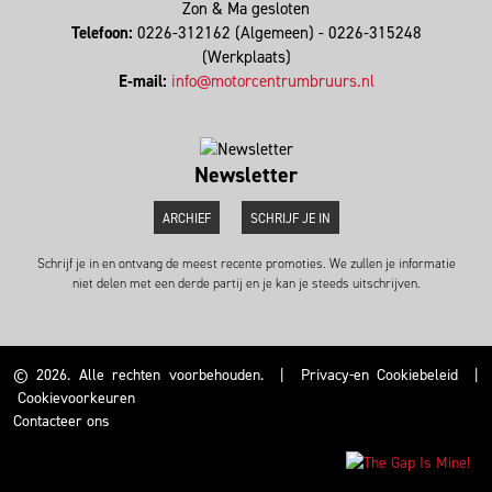
Zon & Ma gesloten
Telefoon:
0226-312162 (Algemeen) - 0226-315248
(Werkplaats)
E-mail:
info@motorcentrumbruurs.nl
Newsletter
ARCHIEF
SCHRIJF JE IN
Schrijf je in en ontvang de meest recente promoties. We zullen je informatie
niet delen met een derde partij en je kan je steeds uitschrijven.
© 2026. Alle rechten voorbehouden.
|
Privacy-en Cookiebeleid
|
Cookievoorkeuren
Contacteer ons