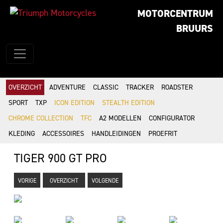
MOTORCENTRUM
BRUURS
OVERZICHT
ADVENTURE
CLASSIC
TRACKER
ROADSTER
SPORT
TXP
ICON EDITION
STEALTH EDITION
CHROME COLLECTION
TFC
A2 MODELLEN
CONFIGURATOR
KLEDING
ACCESSOIRES
HANDLEIDINGEN
PROEFRIT
TIGER 900 GT PRO
VORIGE
OVERZICHT
VOLGENDE